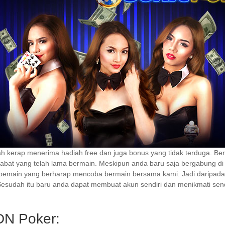
ah kerap menerima hadiah free dan juga bonus yang tidak terduga. Be
habat yang telah lama bermain. Meskipun anda baru saja bergabung di
ruh pemain yang berharap mencoba bermain bersama kami. Jadi daripad
esudah itu baru anda dapat membuat akun sendiri dan menikmati send
DN Poker: