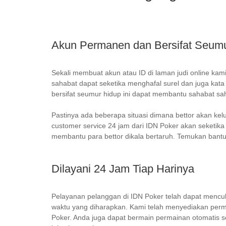
Akun Permanen dan Bersifat Seum
Sekali membuat akun atau ID di laman judi online kami
sahabat dapat seketika menghafal surel dan juga kata
bersifat seumur hidup ini dapat membantu sahabat sa
Pastinya ada beberapa situasi dimana bettor akan kelu
customer service 24 jam dari IDN Poker akan seketik
membantu para bettor dikala bertaruh. Temukan bantua
Dilayani 24 Jam Tiap Harinya
Pelayanan pelanggan di IDN Poker telah dapat mencuk
waktu yang diharapkan. Kami telah menyediakan permai
Poker. Anda juga dapat bermain permainan otomatis se