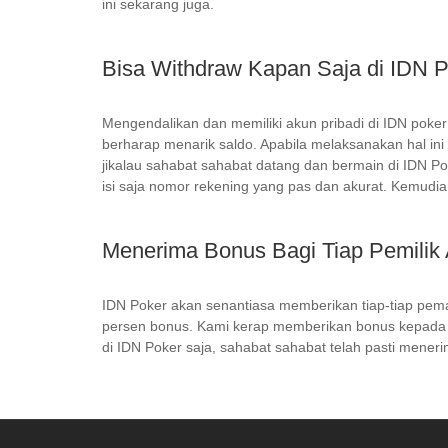
ini sekarang juga.
Bisa Withdraw Kapan Saja di IDN 
Mengendalikan dan memiliki akun pribadi di IDN pok
berharap menarik saldo. Apabila melaksanakan hal ini
jikalau sahabat sahabat datang dan bermain di IDN P
isi saja nomor rekening yang pas dan akurat. Kemudia
Menerima Bonus Bagi Tiap Pemilik
IDN Poker akan senantiasa memberikan tiap-tiap pe
persen bonus. Kami kerap memberikan bonus kepada b
di IDN Poker saja, sahabat sahabat telah pasti meneri