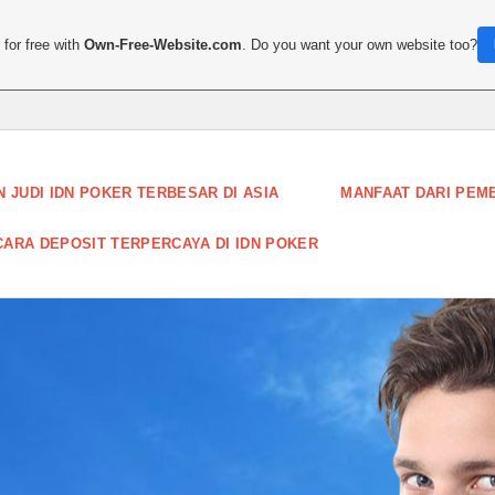
for free with
Own-Free-Website.com
. Do you want your own website too?
 JUDI IDN POKER TERBESAR DI ASIA
MANFAAT DARI PEM
CARA DEPOSIT TERPERCAYA DI IDN POKER