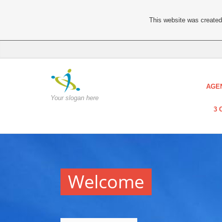
This website was created 
AGEN
Your slogan here
3 
Welcome